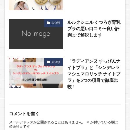
ルルクシェル くつろぎ育乳
未分類
ブラの悪い口コミ〜良い評
判まで解説します
「ラディアンヌ すっぴんナ
未分類
イトブラ」と「シンデレラ
マシュマロリッチ ナイトブ
ラ」を5つの項目で徹底比
較！
コメントを書く
メールアドレスが公開されることはありません。
※
が付いている欄は
必須項目です