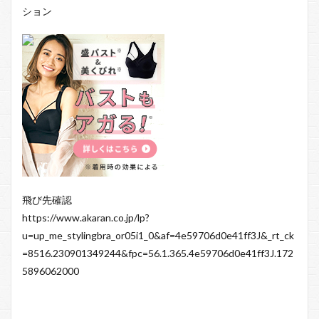
ション
飛び先確認
https://www.akaran.co.jp/lp?
u=up_me_stylingbra_or05i1_0&af=4e59706d0e41ff3J&_rt_ck
=8516.230901349244&fpc=56.1.365.4e59706d0e41ff3J.172
5896062000