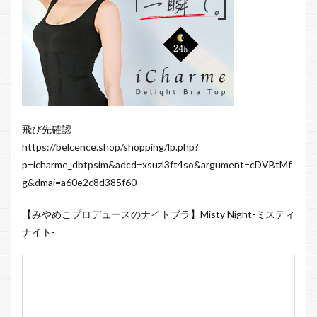
飛び先確認
https://belcence.shop/shopping/lp.php?
p=icharme_dbtpsim&adcd=xsuzl3ft4so&argument=cDVBtMf
g&dmai=a60e2c8d385f60
【みやめこプロデュースのナイトブラ】Misty Night-ミスティ
ナイト-